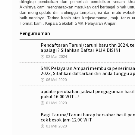
dilingkup pendidikan dan pemerhati pendidikan secara k
Akhirnya kami mengharapkan masukan dari berbagai pihak untuk 
dan meng-update diri, sehingga tampilan, isi dan mutu websi
baik nantinya. Terima kasih atas kerjasamanya, maju terus u
Hormat kami, Kepala Sekolah SMK Pelayaran Ampari
Pengumuman
Pendaftaran Taruni/taruni baru thn 2024, tel
apalagi ? SIlahkan Daftar
KLIK DISINI
🕔
02 Mar 2024
SMK Pelayaran Ampari membuka penerimaan 
2023, Silahkan daftarkan diri anda tunggu apa
🕔
06 Mei 2020
update perubahan jadwal penguguman hasil 
pukul 16.00 WIT ...!
CLIK APLIKASI KELULUS
🕔
01 Mei 2020
Bagi Taruna/Taruni harap bersabar hasil pe
cek besok jam 12.00 WIT
🕔
01 Mei 2020