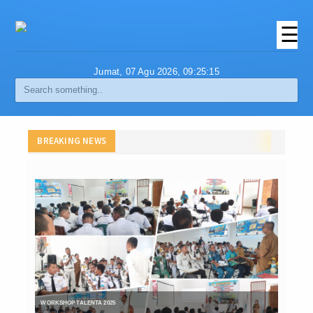
☰
Beranda
Jumat, 07 Agu 2026,
09:25:15
PROFIL
Visi Dan Misi
BREAKING NEWS
Struktur Organisasi
Agenda
Berita
Media Online
Portal Berita Online
Galery