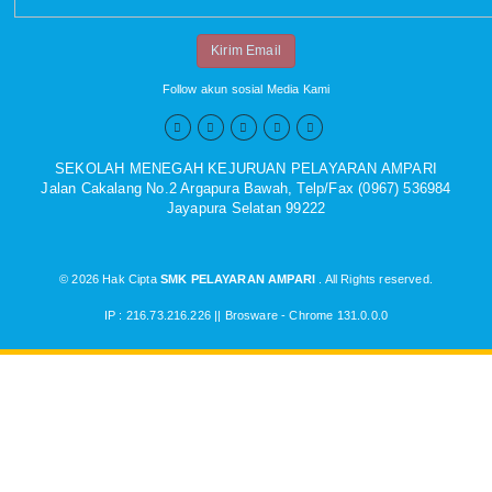
Kirim Email
Follow akun sosial Media Kami





SEKOLAH MENEGAH KEJURUAN PELAYARAN AMPARI
Jalan Cakalang No.2 Argapura Bawah, Telp/Fax (0967) 536984
Jayapura Selatan 99222
© 2026 Hak Cipta
SMK PELAYARAN AMPARI
. All Rights reserved.
IP : 216.73.216.226 ||
Brosware - Chrome 131.0.0.0