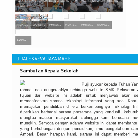
Dokumentasi Foto
Dokumentasi Video
PRAKTEK KERJA INDUSTRI 2024
WORKSHOP TALENTA 2025
Panitia SPMB SMKS Pelayaran Ampari Kota Jayapura Tahun Ajaran 2026/2027 2026
PRAKTEK KERJA INDUSTRI 2025
Panitia SPMB SMKS Pelayaran Ampari Kota Jayapura Tahun Ajaran 2026/2027 2026
DISNAKER PROPINSI PAPUA 2025
Forum Diskusi
PANITIA MADABINTAL 2025
Ujian Sekolah
JALES VEVA JAYA MAHE
Elearning Akademik
Sambutan Kepala Sekolah
Simulasi CBT
Puji syukur kepada Tuhan Ya
KLEULUSAN SPMB GELOMBANG 1
rahmat dan anugerahNya sehingga website SMK Pelayaran Am
tujuan dari website ini adalah untuk menjawab akan se
PENDAFTARAN CALON TARUNA/I
memanfaatkan sarana teknologi informasi yang ada. Kam
GELOMBANG 2 TA.2026/2027
memajukan pendidikan di era berkembangnya Teknologi Inf
diperlukan berbagai sarana prasarana yang kondusif, kebutuh
DOWNLOAD
orangtua maupun masyarakat, sehingga kami berusaha mew
mungkin. Semoga dengan adanya website ini dapat membantu d
yang berhubungan dengan pendidikan, ilmu pengetahuan dan
KONTAK SEKOLAH
Ampari. Besar harapan kami, sarana ini dapat memberi m