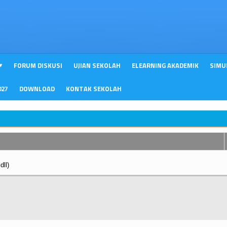
FORUM DISKUSI
UJIAN SEKOLAH
ELEARNING AKADEMIK
SIMU
027
DOWNLOAD
KONTAK SEKOLAH