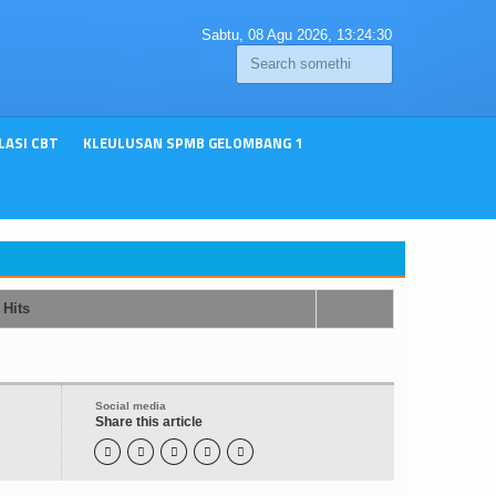
Sabtu, 08 Agu 2026,
13:24:30
LASI CBT
KLEULUSAN SPMB GELOMBANG 1
Hits
Social media
Share this article




