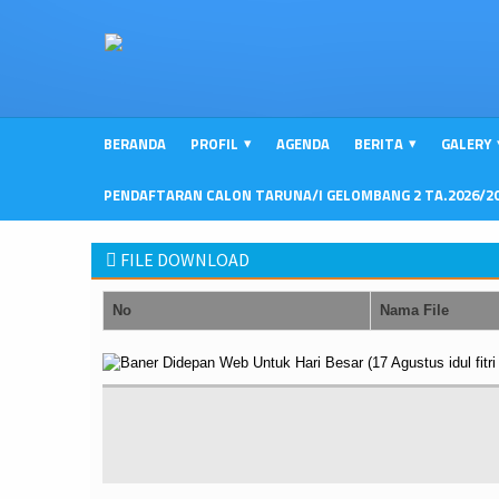
BERANDA
PROFIL
AGENDA
BERITA
GALERY
PENDAFTARAN CALON TARUNA/I GELOMBANG 2 TA.2026/2
FILE DOWNLOAD
No
Nama File