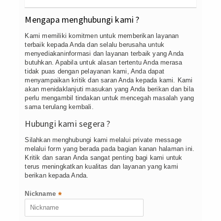
Dokumentasi Foto
Mengapa menghubungi kami ?
Dokumentasi Video
Kami memiliki komitmen untuk memberikan layanan
terbaik kepada Anda dan selalu berusaha untuk
Forum Diskusi
menyediakaninformasi dan layanan terbaik yang Anda
butuhkan. Apabila untuk alasan tertentu Anda merasa
tidak puas dengan pelayanan kami, Anda dapat
Ujian Sekolah
menyampaikan kritik dan saran Anda kepada kami. Kami
akan menidaklanjuti masukan yang Anda berikan dan bila
Elearning Akademik
perlu mengambil tindakan untuk mencegah masalah yang
sama terulang kembali.
Simulasi CBT
Hubungi kami segera ?
KLEULUSAN SPMB GELOMBANG 1
Silahkan menghubungi kami melalui private message
melalui form yang berada pada bagian kanan halaman ini.
Kritik dan saran Anda sangat penting bagi kami untuk
PENDAFTARAN CALON TARUNA/I
terus meningkatkan kualitas dan layanan yang kami
GELOMBANG 2 TA.2026/2027
berikan kepada Anda.
DOWNLOAD
Nickname
*
KONTAK SEKOLAH