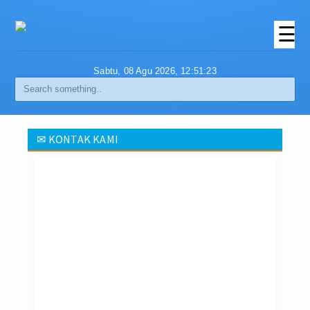
☰
Beranda
Sabtu, 08 Agu 2026,
12:51:23
PROFIL
Visi Dan Misi
KONTAK KAMI
Struktur Organisasi
Agenda
Berita
Media Online
Portal Berita Online
Galery